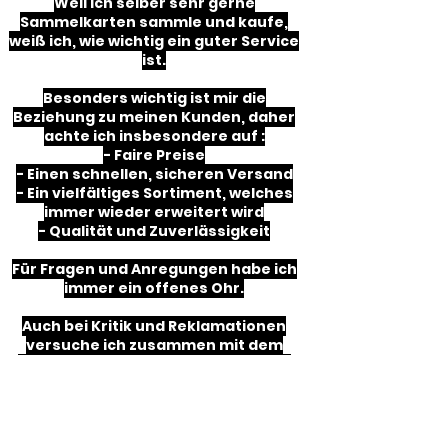
Weil ich selber sehr gerne
Sammelkarten sammle und kaufe,
weiß ich, wie wichtig ein guter Service
ist.
Besonders wichtig ist mir die
Beziehung zu meinen Kunden, daher
achte ich insbesondere auf :
- Faire Preise
- Einen schnellen, sicheren Versand
- Ein vielfältiges Sortiment, welches
immer wieder erweitert wird
- Qualität und Zuverlässigkeit
Für Fragen und Anregungen habe ich
immer ein offenes Ohr.
Auch bei Kritik und Reklamationen
versuche ich zusammen mit dem
Kunden, die beste Lösung für beide
Seiten zu finden.
In diesem Sinne: Meldet euch gerne
unter