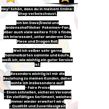
Hey! Schön, dass du in meinem Online-
Shop vorbeischaust.
Ich bin Dave/David und
leidenschaftlicher Pokemon-Fan.
Aber auch viele weitere TCG´s finde
ich inter
e
ssant, unter anderem One
Piece und Dragon Ball.
Weil ich selber sehr gerne
Sammelkarten sammle und kaufe,
weiß ich, wie wichtig ein guter Service
ist.
Besonders wichtig ist mir die
Beziehung zu meinen Kunden, daher
achte ich insbesondere auf :
- Faire Preise
- Einen schnellen, sicheren Versand
- Ein vielfältiges Sortiment, welches
immer wieder erweitert wird
- Qualität und Zuverlässigkeit