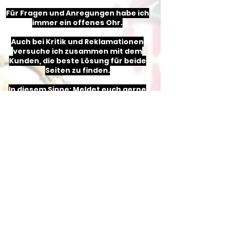
Für Fragen und Anregungen habe ich
immer ein offenes Ohr.
Auch bei Kritik und Reklamationen
versuche ich zusammen mit dem
Kunden, die beste Lösung für beide
Seiten zu finden.
In diesem Sinne: Meldet euch gerne
unter
david@daves-itemshop.de
Beste Grüße euer David
Zahlungsarten
Kontakt
Datenschutz
Impressum