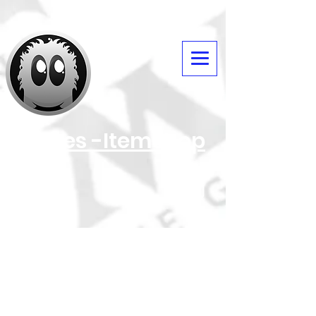
Daves -Itemshop
Alle
Zubehör/Sonstiges
Pokemo