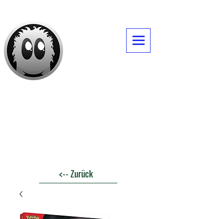
Daves -Itemshop
<-- Zurück