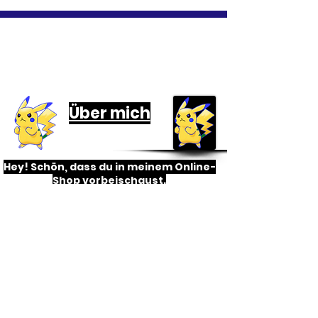
Informationen
Über mich
Hey! Schön, dass du in meinem Online-
Shop vorbeischaust.
Ich bin Dave/David und
leidenschaftlicher Pokemon-Fan.
Aber auch viele weitere TCG´s finde
ich inter
e
ssant, unter anderem One
Piece und Dragon Ball.
Weil ich selber sehr gerne
Sammelkarten sammle und kaufe,
weiß ich, wie wichtig ein guter Service