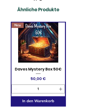
Ähnliche Produkte
Neu
Daves Mystery Box 50€
One Piece Card 
Devil Fruits Collectio
Preis
50,00 €
In den Warenkorb