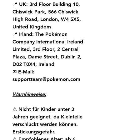
📍
UK:
3rd Floor Building 10,
Chiswick Park, 566 Chiswick
High Road, London, W4 5X5,
United Kingdom
📍
Irland:
The Pokémon
Company International Ireland
Limited, 3rd Floor, 2 Central
Plaza, Dame Street, Dublin 2,
D02 T0X4, Ireland
✉
E-Mail:
supportteam@pokemon.com
Warnhinweise:
⚠
Nicht für Kinder unter 3
Jahren geeignet, da Kleinteile
verschluckt werden können.
Erstickungsgefahr.
⚠
Empfohlenes Alter: ab 6