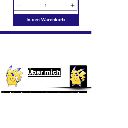
In den Warenkorb
Informationen
Über mich
Hey! Schön, dass du in meinem Online-
Shop vorbeischaust.
Ich bin Dave/David und
leidenschaftlicher Pokemon-Fan.
Aber auch viele weitere TCG´s finde
ich inter
e
ssant, unter anderem One