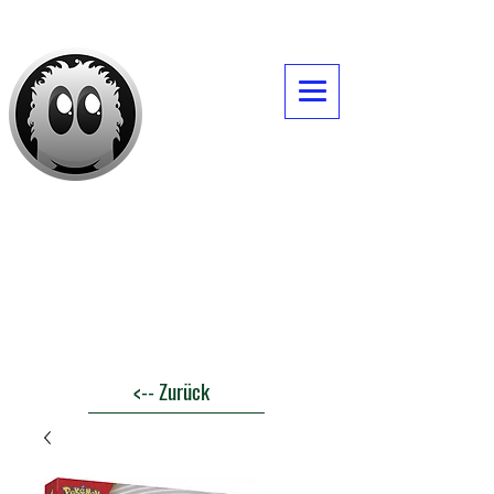
Daves -Itemshop
<-- Zurück