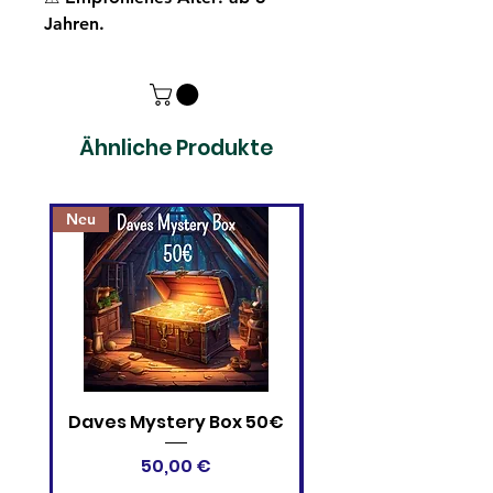
Jahren.
Ähnliche Produkte
Neu
Daves Mystery Box 50€
One Piece Card 
Devil Fruits Collectio
Preis
50,00 €