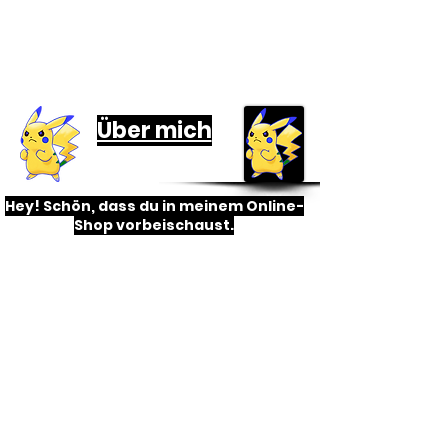
Informationen
Über mich
Hey! Schön, dass du in meinem Online-
Shop vorbeischaust.
Ich bin Dave/David und
leidenschaftlicher Pokemon-Fan.
Aber auch viele weitere TCG´s finde
ich inter
e
ssant, unter anderem One
Piece und Dragon Ball.
Weil ich selber sehr gerne
Sammelkarten sammle und kaufe,
weiß ich, wie wichtig ein guter Service
ist.