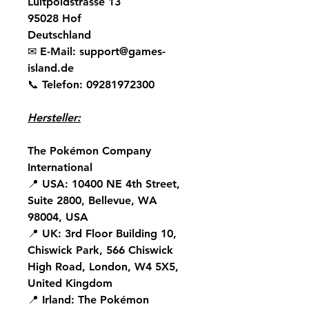
Luitpoldstrasse 13
95028 Hof
Deutschland
✉
E-Mail:
support@games-
island.de
📞
Telefon:
09281972300
Hersteller:
The Pokémon Company
International
📍
USA:
10400 NE 4th Street,
Suite 2800, Bellevue, WA
98004, USA
📍
UK:
3rd Floor Building 10,
Chiswick Park, 566 Chiswick
High Road, London, W4 5X5,
United Kingdom
📍
Irland:
The Pokémon