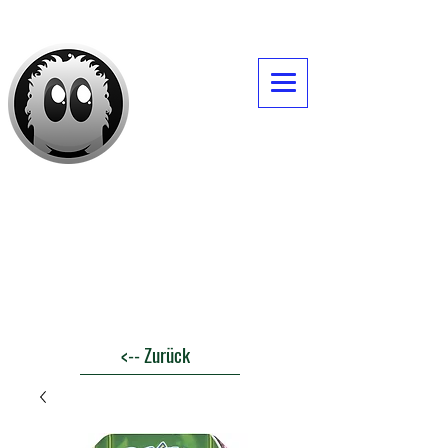
Daves -Itemshop
<-- Zurück