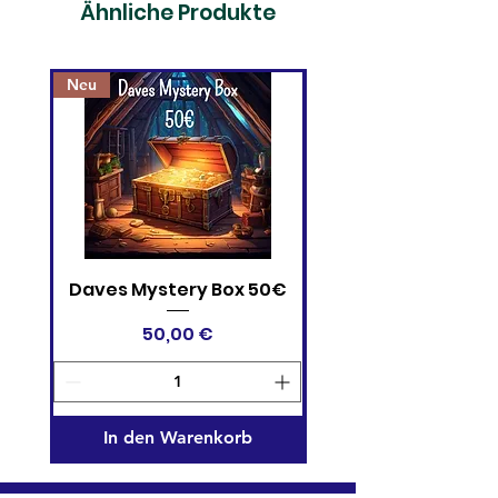
Ähnliche Produkte
Neu
Daves Mystery Box 50€
One Piece Card 
Devil Fruits Collectio
Preis
50,00 €
In den Warenkorb