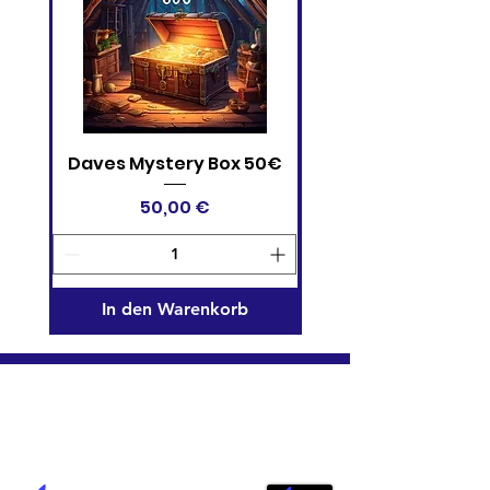
Daves Mystery Box 50€
One Piece Card 
Devil Fruits Collectio
Preis
50,00 €
In den Warenkorb
Informationen