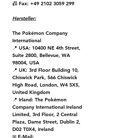
📠
Fax:
+49 2102 3059 299
Hersteller:
The Pokémon Company
International
📍
USA:
10400 NE 4th Street,
Suite 2800, Bellevue, WA
98004, USA
📍
UK:
3rd Floor Building 10,
Chiswick Park, 566 Chiswick
High Road, London, W4 5X5,
United Kingdom
📍
Irland:
The Pokémon
Company International Ireland
Limited, 3rd Floor, 2 Central
Plaza, Dame Street, Dublin 2,
D02 T0X4, Ireland
✉
E-Mail: