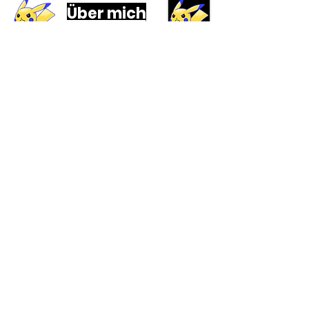
Über mich
Hey! Schön, dass du in meinem Online-
Shop vorbeischaust.
Ich bin Dave/David und
leidenschaftlicher Pokemon-Fan.
Aber auch viele weitere TCG´s finde
ich inter
e
ssant, unter anderem One
Piece und Dragon Ball.
Weil ich selber sehr gerne
Sammelkarten sammle und kaufe,
weiß ich, wie wichtig ein guter Service
ist.
Besonders wichtig ist mir die
Beziehung zu meinen Kunden, daher
achte ich insbesondere auf :
- Faire Preise
- Einen schnellen, sicheren Versand