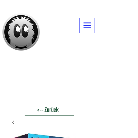
Daves -Itemshop
<-- Zurück