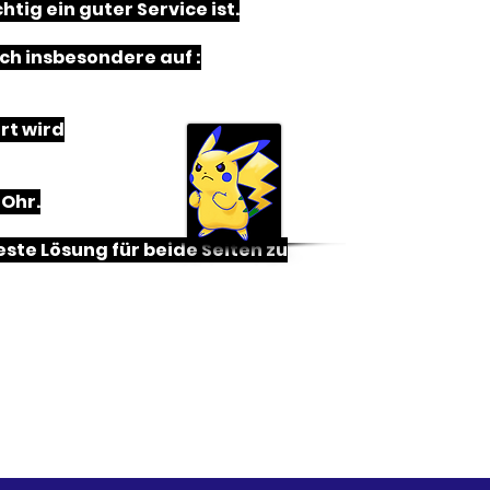
tig ein guter Service ist.
ch insbesondere auf :
rt wird
Ohr.
ste Lösung für beide Seiten zu