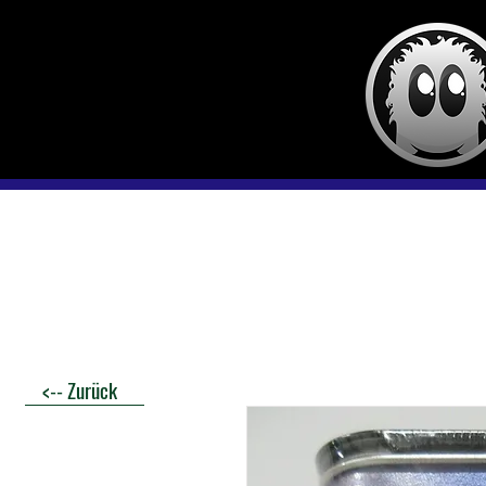
Startseite
Daves Kris
<-- Zurück