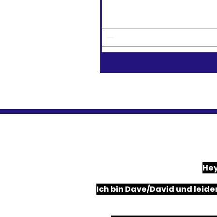
Hey
Ich bin Dave/David und leide