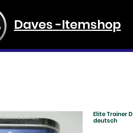
Daves -Itemshop
tallkugel
Daves Schatzkammer
Pokemon
Elite Trainer 
deutsch