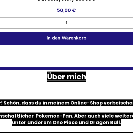
Preis
50,00 €
In den Warenkorb
Über mich
! Schön, dass du in meinem Online-Shop vorbeischa
nschaftlicher Pokemon-Fan. Aber auch viele weitere
unter anderem One Piece und Dragon Ball.