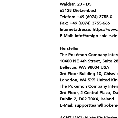
Waldstr. 23 - D5
63128 Dietzenbach
Telefon: +49 (6074) 3755-0
Fax: +49 (6074) 3755-666
Internetadresse: https://www
E-Mail: info@amigo-spiele.de
Hersteller
The Pokémon Company Intern
10400 NE 4th Street, Suite 2
Bellevue, WA 98004 USA
3rd Floor Building 10, Chisw
Lonodon, W4 5X5 United Ki
The Pokémon Company Interna
3rd Floor, 2 Central Plaza, D
Dublin 2, D02 T0X4, Ireland
E-Mail: supportteam@pokem
ACHTUNG!: Nicht für Kinder 