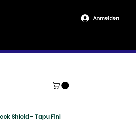
Anmelden
One Piece
Boxbreaks
Deck Shield - Tapu Fini