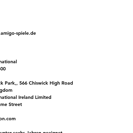
.amigo-spiele.de
ational
800
ick Park,, 566 Chiswick High Road
ngdom
tional Ireland Limited
ame Street
on.com
unter sechs Jahren geeignet.